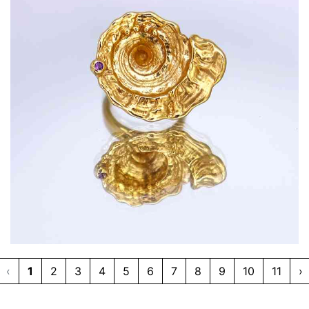
‹
1
2
3
4
5
6
7
8
9
10
11
›