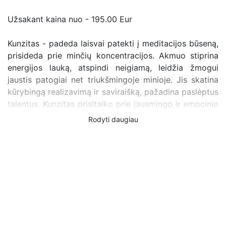
Užsakant kaina nuo - 195.00 Eur
Kunzitas - padeda laisvai patekti į meditacijos būseną,
prisideda prie minčių koncentracijos. Akmuo stiprina
energijos lauką, atspindi neigiamą, leidžia žmogui
jaustis patogiai net triukšmingoje minioje. Jis skatina
kūrybingą realizavimą ir saviraišką, pažadina paslėptus
talentus. Kunzitas prisitaiko prie jausmingo ir emocinio
pasaulio suvokimo, kad jis taptų malonus ir patrauklus
Rodyti daugiau
priešingos lyties atžvilgiu, todėl jis taps geru
pagalbininku ieškant meilės. Kunzitas tinka giliai
uždariems, jautriems asmenims, harmonizuoja turtingą
vidinį pasaulį su išorine socialine aplinka, kuria
toleranciją kitiems žmonėms, padeda išvengti