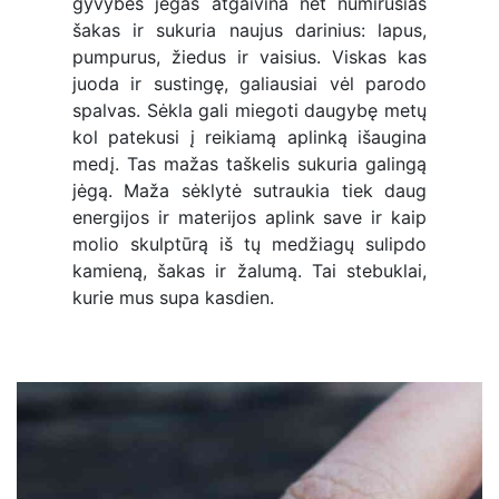
gyvybės jėgas atgaivina net numirusias
šakas ir sukuria naujus darinius: lapus,
pumpurus, žiedus ir vaisius. Viskas kas
juoda ir sustingę, galiausiai vėl parodo
spalvas. Sėkla gali miegoti daugybę metų
kol patekusi į reikiamą aplinką išaugina
medį. Tas mažas taškelis sukuria galingą
jėgą. Maža sėklytė sutraukia tiek daug
energijos ir materijos aplink save ir kaip
molio skulptūrą iš tų medžiagų sulipdo
kamieną, šakas ir žalumą. Tai stebuklai,
kurie mus supa kasdien.