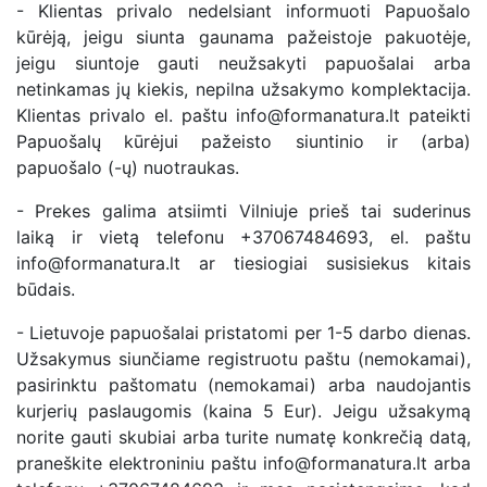
- Klientas privalo nedelsiant informuoti Papuošalo
kūrėją, jeigu siunta gaunama pažeistoje pakuotėje,
jeigu siuntoje gauti neužsakyti papuošalai arba
netinkamas jų kiekis, nepilna užsakymo komplektacija.
Klientas privalo el. paštu info@formanatura.lt pateikti
Papuošalų kūrėjui pažeisto siuntinio ir (arba)
papuošalo (-ų) nuotraukas.
- Prekes galima atsiimti Vilniuje prieš tai suderinus
laiką ir vietą telefonu +37067484693, el. paštu
info@formanatura.lt ar tiesiogiai susisiekus kitais
būdais.
- Lietuvoje papuošalai pristatomi per 1-5 darbo dienas.
Užsakymus siunčiame registruotu paštu (nemokamai),
pasirinktu paštomatu (nemokamai) arba naudojantis
kurjerių paslaugomis (kaina 5 Eur). Jeigu užsakymą
norite gauti skubiai arba turite numatę konkrečią datą,
praneškite elektroniniu paštu info@formanatura.lt arba