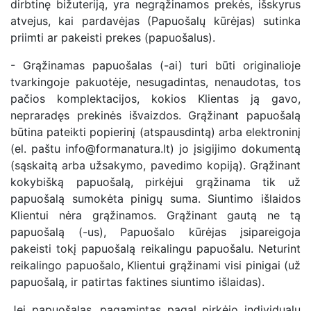
dirbtinę bižuteriją, yra negrąžinamos prekės, išskyrus
atvejus, kai pardavėjas (Papuošalų kūrėjas) sutinka
priimti ar pakeisti prekes (papuošalus).
- Grąžinamas papuošalas (-ai) turi būti originalioje
tvarkingoje pakuotėje, nesugadintas, nenaudotas, tos
pačios komplektacijos, kokios Klientas ją gavo,
nepraradęs prekinės išvaizdos. Grąžinant papuošalą
būtina pateikti popierinį (atspausdintą) arba elektroninį
(el. paštu info@formanatura.lt) jo įsigijimo dokumentą
(sąskaitą arba užsakymo, pavedimo kopiją). Grąžinant
kokybišką papuošalą, pirkėjui grąžinama tik už
papuošalą sumokėta pinigų suma. Siuntimo išlaidos
Klientui nėra grąžinamos. Grąžinant gautą ne tą
papuošalą (-us), Papuošalo kūrėjas įsipareigoja
pakeisti tokį papuošalą reikalingu papuošalu. Neturint
reikalingo papuošalo, Klientui grąžinami visi pinigai (už
papuošalą, ir patirtas faktines siuntimo išlaidas).
Jei papuošalas, pagamintas pagal pirkėjo individualų