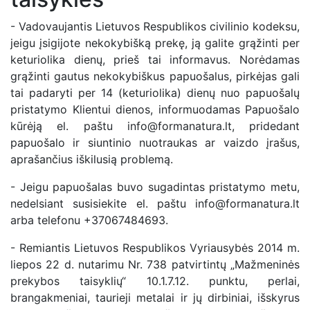
- Vadovaujantis Lietuvos Respublikos civilinio kodeksu,
jeigu įsigijote nekokybišką prekę, ją galite grąžinti per
keturiolika dienų, prieš tai informavus. Norėdamas
grąžinti gautus nekokybiškus papuošalus, pirkėjas gali
tai padaryti per 14 (keturiolika) dienų nuo papuošalų
pristatymo Klientui dienos, informuodamas Papuošalo
kūrėją el. paštu info@formanatura.lt, pridedant
papuošalo ir siuntinio nuotraukas ar vaizdo įrašus,
aprašančius iškilusią problemą.
- Jeigu papuošalas buvo sugadintas pristatymo metu,
nedelsiant susisiekite el. paštu info@formanatura.lt
arba telefonu +37067484693.
- Remiantis Lietuvos Respublikos Vyriausybės 2014 m.
liepos 22 d. nutarimu Nr. 738 patvirtintų „Mažmeninės
prekybos taisyklių“ 10.1.7.12. punktu, perlai,
brangakmeniai, taurieji metalai ir jų dirbiniai, išskyrus