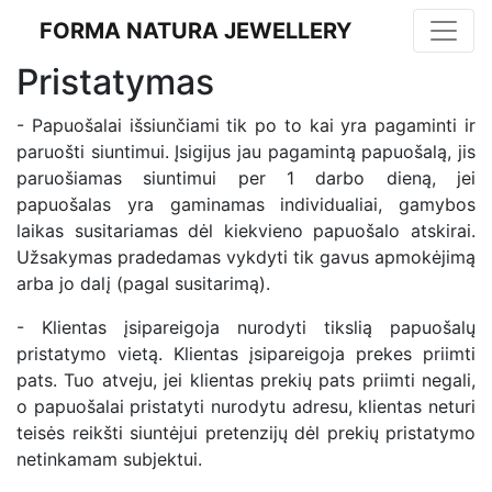
FORMA NATURA JEWELLERY
Pristatymas
- Papuošalai išsiunčiami tik po to kai yra pagaminti ir
paruošti siuntimui. Įsigijus jau pagamintą papuošalą, jis
paruošiamas siuntimui per 1 darbo dieną, jei
papuošalas yra gaminamas individualiai, gamybos
laikas susitariamas dėl kiekvieno papuošalo atskirai.
Užsakymas pradedamas vykdyti tik gavus apmokėjimą
arba jo dalį (pagal susitarimą).
- Klientas įsipareigoja nurodyti tikslią papuošalų
pristatymo vietą. Klientas įsipareigoja prekes priimti
pats. Tuo atveju, jei klientas prekių pats priimti negali,
o papuošalai pristatyti nurodytu adresu, klientas neturi
teisės reikšti siuntėjui pretenzijų dėl prekių pristatymo
netinkamam subjektui.