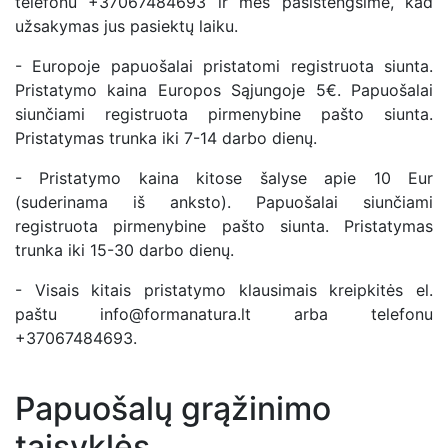
telefonu +37067484693 ir mes pasistengsime, kad
užsakymas jus pasiektų laiku.
- Europoje papuošalai pristatomi registruota siunta.
Pristatymo kaina Europos Sąjungoje 5€. Papuošalai
siunčiami registruota pirmenybine pašto siunta.
Pristatymas trunka iki 7-14 darbo dienų.
- Pristatymo kaina kitose šalyse apie 10 Eur
(suderinama iš anksto). Papuošalai siunčiami
registruota pirmenybine pašto siunta. Pristatymas
trunka iki 15-30 darbo dienų.
- Visais kitais pristatymo klausimais kreipkitės el.
paštu info@formanatura.lt arba telefonu
+37067484693.
Papuošalų grąžinimo
taisyklės