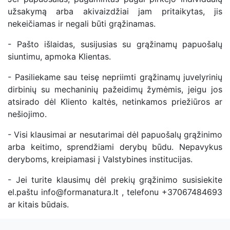
užsakymą arba akivaizdžiai jam pritaikytas, jis
nekeičiamas ir negali būti grąžinamas.
- Pašto išlaidas, susijusias su grąžinamų papuošalų
siuntimu, apmoka Klientas.
- Pasiliekame sau teisę nepriimti grąžinamų juvelyrinių
dirbinių su mechaninių pažeidimų žymėmis, jeigu jos
atsirado dėl Kliento kaltės, netinkamos priežiūros ar
nešiojimo.
- Visi klausimai ar nesutarimai dėl papuošalų grąžinimo
arba keitimo, sprendžiami derybų būdu. Nepavykus
deryboms, kreipiamasi į Valstybines institucijas.
- Jei turite klausimų dėl prekių grąžinimo susisiekite
el.paštu info@formanatura.lt , telefonu +37067484693
ar kitais būdais.