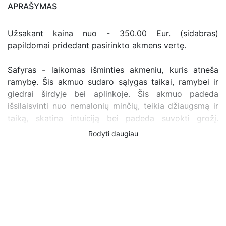
APRAŠYMAS
Užsakant kaina nuo - 350.00 Eur. (sidabras)
papildomai pridedant pasirinkto akmens vertę.
Safyras - laikomas išminties akmeniu, kuris atneša
ramybę. Šis akmuo sudaro sąlygas taikai, ramybei ir
giedrai širdyje bei aplinkoje. Šis akmuo padeda
išsilaisvinti nuo nemalonių minčių, teikia džiaugsmą ir
taiką, skatina intuiciją bei padeda suvokti grožį.
Safyrai skatina pažinti ir tirti paslaptis, padeda išvengti
Rodyti daugiau
neapgalvotų poelgių, nuima nuovargį, užtikrina
priešingos lyties dėmesį ir simpatiją. Safyras skatina
autoritetą, teisingumą, suteikia slaptą valdžią. Padeda
užsidirbti ir protingai leisti pinigus. Stiprina ryšius,
kurių pagrindas yra pagarba ir bendri dvasiniai siekiai.
Saugo nuo visokių baimių, pavydo, pykčio ir apgaulės.
Safyras padeda sąmoningai melstis ir medituoti. Tai