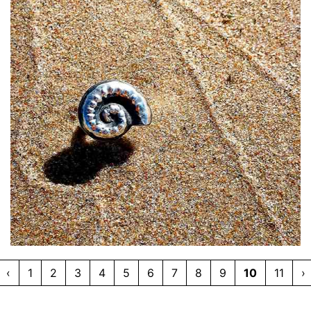
‹
1
2
3
4
5
6
7
8
9
10
11
›