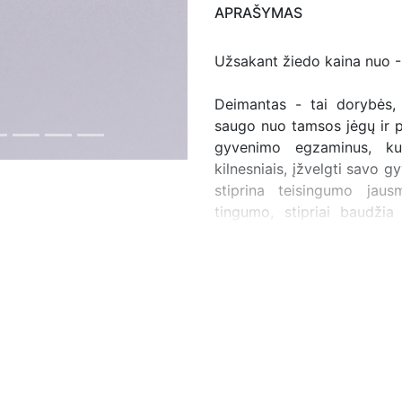
APRAŠYMAS
Užsakant žiedo kaina nuo -
Deimantas - tai dorybės, 
saugo nuo tamsos jėgų ir pa
gyvenimo egzaminus, ku
kilnesniais, įžvelgti savo g
stiprina teisingumo jaus
tingumo, stipriai baudžia
įžvelgti mūsų mąstymo ir e
naujus įspūdžius į buvusį
nuotaikas, priimti aiškius sp
įveikti. Deimantas skatina
augti ir kitiems. Partnerys
suteiks supratimą, toleran
ilgaamžiškumą ir gerbūvį.