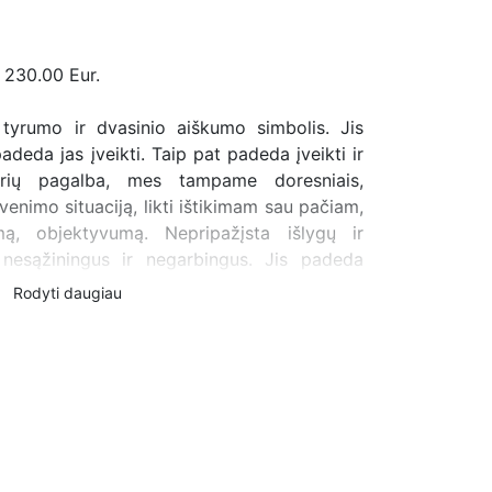
 230.00 Eur.
tyrumo ir dvasinio aiškumo simbolis. Jis
deda jas įveikti. Taip pat padeda įveikti ir
rių pagalba, mes tampame doresniais,
yvenimo situaciją, likti ištikimam sau pačiam,
mą, objektyvumą. Nepripažįsta išlygų ir
 nesąžiningus ir negarbingus. Jis padeda
lgesio pasekmes, skatina logiką, integruoja
Rodyti daugiau
 patyrimą. Padeda kontroliuoti jausmus ir
rendimus, įžvelgti kliūtis, jų priežastis ir jas
 dvasinę evoliuciją ir padeda skleisti norą
tės ryšiuose (jei jį nešios abu sutuoktiniai)
ciją, abipusę meilę ir ištikimybę, skatins
 Tokiems ryšiams svetimas pavyduliavimas,