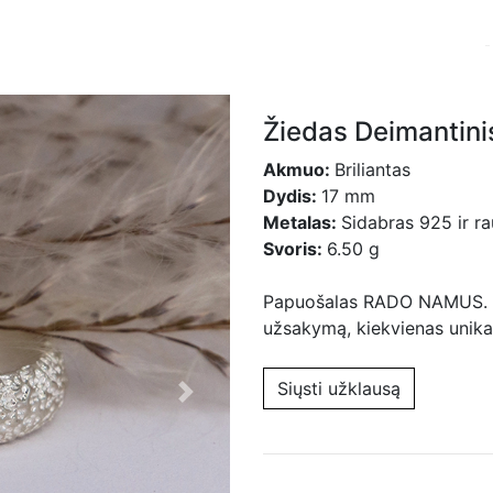
Žiedas Deimantini
Akmuo:
Briliantas
Dydis:
17 mm
Metalas:
Sidabras 925 ir r
Svoris:
6.50 g
Papuošalas RADO NAMUS. Ga
užsakymą, kiekvienas unika
Siųsti užklausą
Next