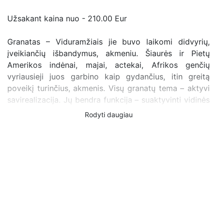
Užsakant kaina nuo - 210.00 Eur
Granatas – Viduramžiais jie buvo laikomi didvyrių,
įveikiančių išbandymus, akmeniu. Šiaurės ir Pietų
Amerikos indėnai, majai, actekai, Afrikos genčių
vyriausieji juos garbino kaip gydančius, itin greitą
poveikį turinčius, akmenis. Visų granatų tema – aktyvi
savirealizacija. Jų bendra funkcija – suaktyvinti vidinės
ugnies įsižiebimą tam, kuris gali ją panaudoti. Manoma,
Rodyti daugiau
kad tai gydantis, apsaugantis, bei simbolizuojantis
aistrą ir ištikimybę, lojalumą versle akmuo. Tinka
aistringiems ir aktyviems žmonėms, kurie negaili jėgų
tikslui pasiekti. Granatas taip pat vadinamas gyvybės
ir energijos akmeniu, kuris padeda atgauti jėgas, aistrą,