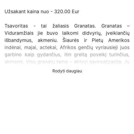
Užsakant kaina nuo - 320.00 Eur
Tsavoritas - tai žaliasis Granatas. Granatas –
Viduramžiais jie buvo laikomi didvyrių, įveikiančių
išbandymus, akmeniu. Šiaurės ir Pietų Amerikos
indėnai, majai, actekai, Afrikos genčių vyriausieji juos
garbino kaip gydančius, itin greitą poveikį turinčius,
akmenis. Visų granatų tema – aktyvi savirealizacija. Jų
bendra funkcija – suaktyvinti vidinės ugnies įsižiebimą
Rodyti daugiau
tam, kuris gali ją panaudoti. Manoma, kad tai gydantis,
apsaugantis, bei simbolizuojantis aistrą ir ištikimybę,
lojalumą versle akmuo. Tinka aistringiems ir aktyviems
žmonėms, kurie negaili jėgų tikslui pasiekti. Granatas
taip pat vadinamas gyvybės ir energijos akmeniu, kuris
padeda atgauti jėgas, aistrą, įkvepia trokšti bei