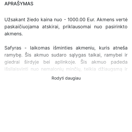
APRAŠYMAS
Užsakant žiedo kaina nuo - 1000.00 Eur. Akmens vertė
paskaičiuojama atskirai, priklausomai nuo pasirinkto
akmens.
Safyras - laikomas išminties akmeniu, kuris atneša
ramybę. Šis akmuo sudaro sąlygas taikai, ramybei ir
giedrai širdyje bei aplinkoje. Šis akmuo padeda
išsilaisvinti nuo nemalonių minčių, teikia džiaugsmą ir
taiką, skatina intuiciją bei padeda suvokti grožį.
Rodyti daugiau
Safyrai skatina pažinti ir tirti paslaptis, padeda išvengti
neapgalvotų poelgių, nuima nuovargį, užtikrina
priešingos lyties dėmesį ir simpatiją. Safyras skatina
autoritetą, teisingumą, suteikia slaptą valdžią. Padeda
užsidirbti ir protingai leisti pinigus. Stiprina ryšius,
kurių pagrindas yra pagarba ir bendri dvasiniai siekiai.
Saugo nuo visokių baimių, pavydo, pykčio ir apgaulės.