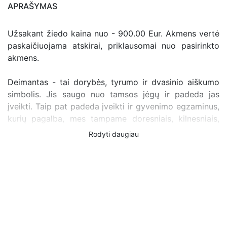
APRAŠYMAS
Užsakant žiedo kaina nuo - 900.00 Eur. Akmens vertė
paskaičiuojama atskirai, priklausomai nuo pasirinkto
akmens.
Deimantas - tai dorybės, tyrumo ir dvasinio aiškumo
simbolis. Jis saugo nuo tamsos jėgų ir padeda jas
įveikti. Taip pat padeda įveikti ir gyvenimo egzaminus,
kurių pagalba, mes tampame doresniais, kilnesniais,
įžvelgti savo gyvenimo situaciją, likti ištikimam sau
Rodyti daugiau
pačiam, stiprina teisingumo jausmą, objektyvumą.
Nepripažįsta išlygų ir tingumo, stipriai baudžia
nesąžiningus ir negarbingus. Jis padeda įžvelgti mūsų
mąstymo ir elgesio pasekmes, skatina logiką,
integruoja naujus įspūdžius į buvusį patyrimą. Padeda
kontroliuoti jausmus ir nuotaikas, priimti aiškius
sprendimus, įžvelgti kliūtis, jų priežastis ir jas įveikti.