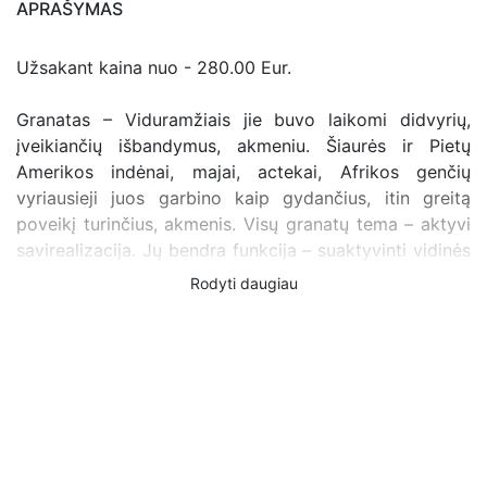
APRAŠYMAS
Užsakant kaina nuo - 280.00 Eur.
Granatas – Viduramžiais jie buvo laikomi didvyrių,
įveikiančių išbandymus, akmeniu. Šiaurės ir Pietų
Amerikos indėnai, majai, actekai, Afrikos genčių
vyriausieji juos garbino kaip gydančius, itin greitą
poveikį turinčius, akmenis. Visų granatų tema – aktyvi
savirealizacija. Jų bendra funkcija – suaktyvinti vidinės
ugnies įsižiebimą tam, kuris gali ją panaudoti. Manoma,
Rodyti daugiau
kad tai gydantis, apsaugantis, bei simbolizuojantis
aistrą ir ištikimybę, lojalumą versle akmuo. Tinka
aistringiems ir aktyviems žmonėms, kurie negaili jėgų
tikslui pasiekti. Granatas taip pat vadinamas gyvybės
ir energijos akmeniu, kuris padeda atgauti jėgas, aistrą,